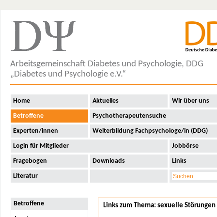
Home
Aktuelles
Wir über uns
Betroffene
Angst
Arbeitsgemeinschaft Diabetes und Psychologie, DDG
Depression
„Diabetes und Psychologie e.V.“
WHO-5 Wohlfühltest
Lebensqualität
Home
Aktuelles
Wir über uns
Sexualität
Betroffene
Psychotherapeutensuche
Ursachen für sexuelle
Experten/innen
Weiterbildung Fachpsychologe/in (DDG)
Störungen
Untersuchungen
Login für Mitglieder
Jobbörse
Behandlung bei Frauen
Fragebogen
Downloads
Links
Umgang in der
Partnerschaft
Literatur
Diabetes und
Partnerschaft
Unterzucker/Hypo
Familie
Betroffene
Links zum Thema: sexuelle Störungen
Der mündige Patient