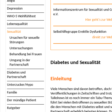
Angst
Ratgeber
Depression
Informationszentrum für Sexualität und 
Psychotherapeutensuche
e.V.
WHO-5 Wohlfühltest
Experten/innen
Hier geht's zur We
Lebensqualität
Weiterbildung
Fachpsychologe/in (DDG)
Sexualität
Selbsthilfegruppe Erektile Dysfunktion
Login für Mitglieder
direkt zur We
Ursachen für sexuelle
Jobbörse
Störungen
Fragebogen
Untersuchungen
Downloads
Behandlung bei Frauen
Links
Umgang in der
Diabetes und Sexualität
Partnerschaft
Literatur
Diabetes und
Partnerschaft
Einleitung
Unterzucker/Hypo
Viele Menschen sind davon betroffen, doch 
Familie
Veröffentlichungen in Zeitschriften und trot
Talkshows ist es noch immer ein Tabu-Them
Der mündige Patient
führt bei vielen Betroffenen zu sexuellen S
die den Menschen mit Diabetes selbst und s
Ratgeber
Partnerschaft erheblich belasten können. Da