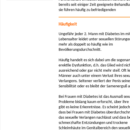
bereits seit einiger Zeit geeignete Behandl
sie führen häufig zu befriedigenden
Häufigkeit
Ungefähr jeder 2. Mann mit Diabetes im mi
Lebensalter leidet unter sexuellen Störungen
mehr als doppelt so häufig wie im
Bevölkerungsdurchschnitt.
Häufig handelt es sich dabei um die sogena
erektile Dysfunktion, d.h. das Glied wird nic
ausreichend oder gar nicht mehr steif. Oft l
Männer auch unter einem Verlust ihres sexu
Verlangens. Seltener verliert der Penis seine
Sensibilität oder es bleibt der Samenerguß a
Bei Frauen mit Diabetes ist das Ausmaß sexu
Probleme bislang kaum erforscht, über ihre 
gibt es keine Erkenntnisse. Es scheint jedoch
dass bei Frauen mit Diabetes überdurchschni
das sexuelle Verlangen nachlässt und dass b
schmerzhafte Entzündungen und trockene
Schleimhäute im Genitalbereich den sexuel