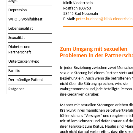
Angst
Klinik Niederrhein
Postfach 100763
Depression
53445 Bad Neuenahr
E-Mail:
peter.huebner@klinik-niederrhein
WHO-5 Wohlfühltest
Lebensqualität
Sexualität
Diabetes und
Zum Umgang mit sexuellen
Partnerschaft
Problemen in der Partnersch
Unterzucker/Hypo
In jeder Beziehung zwischen zwei Menschen
Familie
sexuelle Störung bei einem Partner stets auf
Beziehung ein. Auch wenn die betroffenen
Der mündige Patient
nicht über die Störung sprechen, wird sie
Ratgeber
wahrgenommen und jede beteiligte Person 
ihre Gedanken darüber.
Männer mit sexuellen Störungen erleben die
Kränkung ihres männlichen Selbstwertgefühl
fühlen sich als "Versager" und reagieren nic
mit stillem Schmerz und tiefer Trauer auf de
ihrer Fähigkeit zum Koitus. Häufig sind Män
auch nicht darauf vorbereitet, dass die sexu