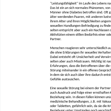
"Leistungsfähigkeit" im Laufe des Lebens na
Das ist ein an sich normales Phänomen, von
Männer ohne Diabetes betroffen sind. Oft g
älter werdenden Paaren, mit anderen lustvo
ihrem Alter und ihren Möglichkeiten ange
sexuellen Handlungen Befriedigung zu finde
selten entspricht aber auch ein Nachlassen 
Aktivitäten einem stillen Bedürfnis einer od
Partner.
Menschen reagieren sehr unterschiedlich au
die ohne Erklärungen ihr sexuelles Verhalte
Dabei entsteht oft Unsicherheit und Verwirr
selten aber auch Misstrauen. Wichtig ist nac
Erfahrungen, dass die Betroffenen über die 
Störung miteinander in ein offenes Gesprä
in dem sie sich auch über ihre dadurch ent
Gefühle austauschen.
Eine sexuelle Störung bei einem der Partne
auch Ausdruck und Folge einer ernsthaften K
Beziehung sein. In diesen Fällen können un
medizinische Behandlungen, z.B. mit Vak
oder Tabletten, gefährlich sein, da sie die Kr
Beziehung unter Umständen noch verschärf