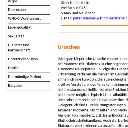
Angst
Klinik Niederrhein
Postfach 100763
Depression
53445 Bad Neuenahr
E-Mail:
peter.huebner@klinik-niederrhein
WHO-5 Wohlfühltest
Lebensqualität
Sexualität
Diabetes und
Ursachen
Partnerschaft
Häufigste körperliche Ursache von sexuelle
Unterzucker/Hypo
bei Männern mit Diabetes ist eine sogenan
Familie
autonome Neuropathie. In Folge der Diabet
Erkrankung verlieren die Nerven im Genital
Der mündige Patient
allmählich ihre Funktion, die ausreichend l
kräftige Versteifung des Penis kommt immer
Ratgeber
nicht zustande; schließlich ist eine Erektio
nicht mehr möglich. Typisch ist ein allmählic
über Jahre erstreckender Funktionsverlust d
Gelegentlich sind Durchblutungsstörungen 
sexueller Probleme. Nicht selten sind Med
Auslöser von Impotenz, z.B. Beta-Blocker z
Bluthochdruck-Behandlung. Auch stark erh
Blutzuckerwerte können zu sexuellen Störu