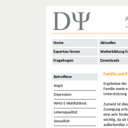
A
„
Home
Aktuelles
Experten/innen
Weiterbildung F
Fragebogen
Downloads
Familie und P
Betroffene
Ergebnisse der 
Angst
Familie sowie 
Unterstützung 
Depression
WHO-5 Wohlfühltest
Zumeist ist di
Zuneigung erfa
Lebensqualität
eine sehr förde
wichtig, da sie
Sexualität
außerfamiliär 