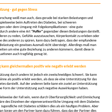
tzung - gut gegen Stress
forschung weiß man auch, dass gerade bei starken Belastungen und
ispielsweise beim Auftreten des Diabetes, bei schweren
en oder dem Umgang mit Folgekomplikationen - eine gute
durch andere eine Art
"Puffer"
gegenüber diesen Belastungen darstellt.
eren zu reden, Gefühle auszutauschen, Körperkontakt zu erleben oder
he des anderen zu spüren, kann dazu beitragen, dass der empfundene
e Belastung ein gewisses Ausmaß nicht übersteigt. Allerdings muß man
 Zeiten um eine gute Beziehung zu anderen kümmern, damit diese in
uationen auch tragfähig genug ist.
 kann gleichermaßen positiv wie negativ erlebt werden
ützung durch andere ist jedoch ein zweischneidiges Schwert. Sie kann
inne als positiv erlebt werden, als dass sie eine Unterstützung für das
tes darstellt. Auf der anderen Seite kann ein zuviel an Unterstützung
che Form der Unterstützung auch negative Auswirkungen haben.
ielsweise der Fall sein, wenn durch Überfürsorglichkeit und Einmischung
phäre des Einzelnen der eigenverantwortliche Umgang mit dem Diabetes
 Jugendliche mit Diabetes schildern dies als ein häufiges Problem. Aber
 an Sorge um den Partner kann dazu führen, dass das der Partner dies