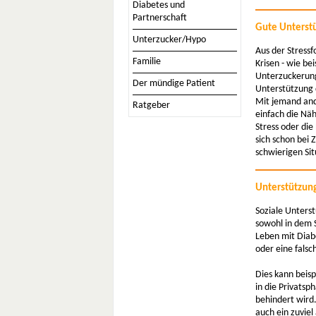
Diabetes und
Partnerschaft
Gute Unterstü
Unterzucker/Hypo
Aus der Stress
Familie
Krisen - wie be
Unterzuckerung
Der mündige Patient
Unterstützung 
Mit jemand and
Ratgeber
einfach die Nä
Stress oder di
sich schon bei
schwierigen Sit
Unterstützung
Soziale Unterst
sowohl in dem S
Leben mit Diabe
oder eine fals
Dies kann beisp
in die Privats
behindert wird.
auch ein zuviel