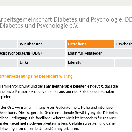
rbeitsgemeinschaft Diabetes und Psychologie, D
Diabetes und Psychologie e.V.“
Wir über uns
Betroffene
Psychot
achpsychologe/in (DDG)
Login für Mitglieder
Links
Literatur
artnerbeziehung sind besonders wichtig
Familienforschung und der Familientherapie belegen eindeutig, dass die
eine enge Partnerbeziehung eine herausragende Rolle bei der sozialen
spielen.
es der Ort, wo man am intensivsten Geborgenheit, Nähe und intensive
hren kann. Dies ist gerade für die emotionale Bewältigung des Diabetes
rliche Bedingung. Die familiäre Geborgenheit ist besonders für Männer
 in der Regel mehr Schwierigkeiten haben, Gefühle zu zeigen und daher
viel weniger emotionale Unterstützung erfahren.