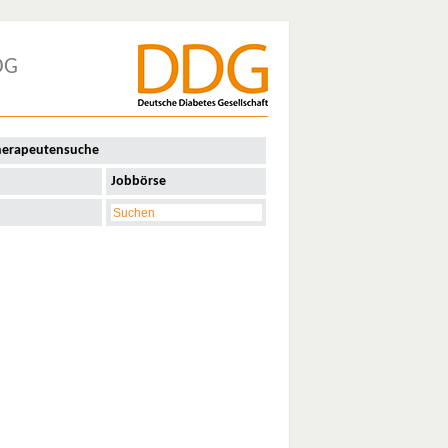
DG
herapeutensuche
Jobbörse