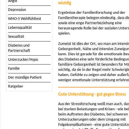
Angst
wichtig
Depression
Ergebnisse der Familienforschung und der
Familientherapie belegen eindeutig, dass di
WHO-5 Wohlfühltest
sowie eine enge Partnerbeziehung eine
Lebensqualität
herausragende Rolle bei der sozialen Unter
spielen.
Sexualität
Zumeist ist dies der Ort, wo man am intensi
Diabetes und
Geborgenheit, Nähe und intensive Zuneigun
Partnerschaft
kann. Dies ist gerade für die emotionale Be
des Diabetes eine sehr förderliche Bedingun
Unterzucker/Hypo
familiäre Geborgenheit ist besonders für M
Familie
wichtig, da sie in der Regel mehr Schwierig
haben, Gefühle zu zeigen und daher außerfam
Der mündige Patient
weniger emotionale Unterstützung erfahre
Ratgeber
Gute Unterstützung - gut gegen Stress
Aus der Stressforschung weiß man auch, da
bei starken Belastungen und Krisen - wie be
beim Auftreten des Diabetes, bei schweren
Unterzuckerungen oder dem Umgang mit
Folgekomplikationen - eine gute Unterstüt