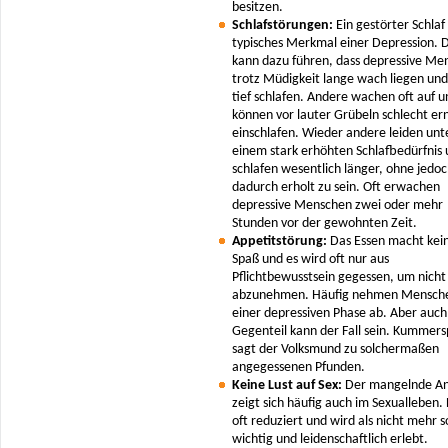
besitzen.
Schlafstörungen:
Ein gestörter Schlaf 
typisches Merkmal einer Depression. D
kann dazu führen, dass depressive Me
trotz Müdigkeit lange wach liegen und
tief schlafen. Andere wachen oft auf u
können vor lauter Grübeln schlecht er
einschlafen. Wieder andere leiden unt
einem stark erhöhten Schlafbedürfnis
schlafen wesentlich länger, ohne jedo
dadurch erholt zu sein. Oft erwachen
depressive Menschen zwei oder mehr
Stunden vor der gewohnten Zeit.
Appetitstörung:
Das Essen macht kei
Spaß und es wird oft nur aus
Pflichtbewusstsein gegessen, um nicht
abzunehmen. Häufig nehmen Mensche
einer depressiven Phase ab. Aber auch
Gegenteil kann der Fall sein. Kummer
sagt der Volksmund zu solchermaßen
angegessenen Pfunden.
Keine Lust auf Sex:
Der mangelnde An
zeigt sich häufig auch im Sexualleben. 
oft reduziert und wird als nicht mehr s
wichtig und leidenschaftlich erlebt.