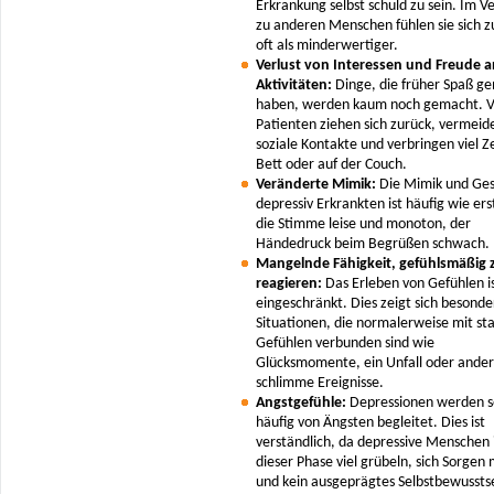
Erkrankung selbst schuld zu sein. Im V
zu anderen Menschen fühlen sie sich 
oft als minderwertiger.
Verlust von Interessen und Freude a
Aktivitäten:
Dinge, die früher Spaß g
haben, werden kaum noch gemacht. V
Patienten ziehen sich zurück, vermeid
soziale Kontakte und verbringen viel Z
Bett oder auf der Couch.
Veränderte Mimik:
Die Mimik und Ges
depressiv Erkrankten ist häufig wie ers
die Stimme leise und monoton, der
Händedruck beim Begrüßen schwach.
Mangelnde Fähigkeit, gefühlsmäßig 
reagieren:
Das Erleben von Gefühlen is
eingeschränkt. Dies zeigt sich besonder
Situationen, die normalerweise mit st
Gefühlen verbunden sind wie
Glücksmomente, ein Unfall oder ande
schlimme Ereignisse.
Angstgefühle:
Depressionen werden s
häufig von Ängsten begleitet. Dies ist
verständlich, da depressive Menschen 
dieser Phase viel grübeln, sich Sorge
und kein ausgeprägtes Selbstbewussts