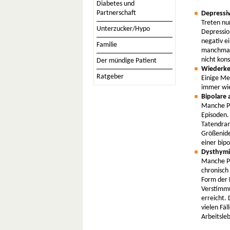
Diabetes und
Partnerschaft
Depressiv
Treten nu
Unterzucker/Hypo
Depressio
negativ e
Familie
manchmal 
nicht kon
Der mündige Patient
Wiederkeh
Ratgeber
Einige Me
immer wie
Bipolare 
Manche Pa
Episoden.
Tatendran
Größenide
einer bipo
Dysthymi
Manche Pa
chronisch
Form der 
Verstimmu
erreicht. 
vielen Fä
Arbeitsle