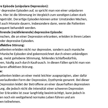
e Episode (unipolare Depression):
r depressive Episoden auf, so spricht man von einer unipolaren
n. Hier ist die Stimmung im Vergleich zum sonstigen Leben stark
ingetrübt. Derartige Episoden können unter Umständen Wochen,
auch Monate dauern, insbesondere dann, wenn die Patienten
sequent behandelt werden.
rende (rezidivierende) depressive Episode:
nschen, die an einer Depression erkranken, erleiden in ihrem Leben
der depressive Episoden.
affektive Störung:
tienten erleiden nicht nur depressive, sondern auch manische
 Manische Episoden sind gekennzeichnet durch einen unbändigen
g, meist gehobene Stimmung, fehlendes Schlafbedürfnis,
en, häufig auch durch Kaufrausch. In diesen Fällen spricht man von
laren affektiven Störung.
e:
tienten leiden an einer meist leichter ausgeprägten, aber dafür
 verlaufenden Form der Depression, Dysthymie genannt. Bei dieser
Depression leidet der Betroffene an einer dauerhaften depressiven
ng, die jedoch nicht die Intensität einer schweren Depression
Der Erkrankte ist zwar langfristig beeinträchtigt, kann jedoch in
llen noch ein weitgehend normales Leben führen und am
ben teilnehmen.