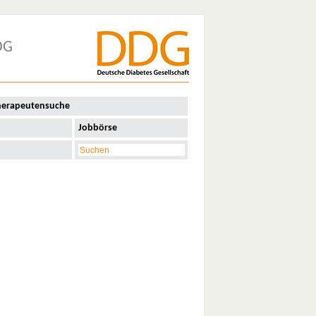
DG
herapeutensuche
Jobbörse