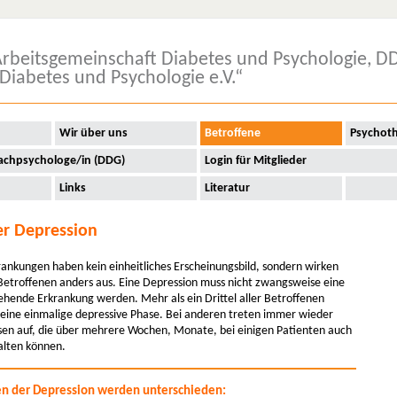
rbeitsgemeinschaft Diabetes und Psychologie, D
Diabetes und Psychologie e.V.“
Wir über uns
Betroffene
Psychot
achpsychologe/in (DDG)
Login für Mitglieder
Links
Literatur
r Depression
rankungen haben kein einheitliches Erscheinungsbild, sondern wirken
 Betroffenen anders aus. Eine Depression muss nicht zwangsweise eine
ehende Erkrankung werden. Mehr als ein Drittel aller Betroffenen
h eine einmalige depressive Phase. Bei anderen treten immer wieder
sen auf, die über mehrere Wochen, Monate, bei einigen Patienten auch
alten können.
en der Depression werden unterschieden: