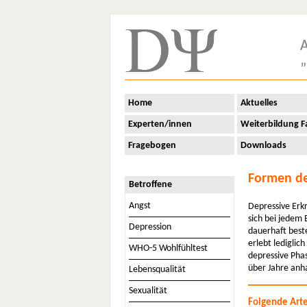
A
„
Home
Aktuelles
Experten/innen
Weiterbildung F
Fragebogen
Downloads
Formen de
Betroffene
Angst
Depressive Erk
sich bei jedem
Depression
dauerhaft best
erlebt lediglic
WHO-5 Wohlfühltest
depressive Pha
über Jahre anh
Lebensqualität
Sexualität
Folgende Art