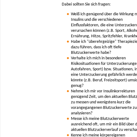
Dabei sollten Sie sich fragen:
Weiß ich genügend über die Wirkung 
Insulins und die verschiedenen
Einflussfaktoren, die eine Unterzucke
verursachen können (z.B. Sport, Alkoho
Ernährung, Hitze, Spritzfehler, Krankh
Habe ich "überehrgeizige" Therapiezie
dazu führen, dass ich oft tiefe
Blutzuckerwerte habe?
Verhalte ich mich in besonderen
Risikosituationen für Unterzuckerunge
Autofahren, Sport) bzw. Situationen, 
eine Unterzuckerung gefährlich werd
könnte (z.B. Beruf, Freizeitsport) umsi
genug?
Nehme ich mir vor Insulinkorrekturen
genügend Zeit, um den aktuellen Blut
zu messen und wenigstens kurz die
vorangegangenen Blutzuckerwerte zu
analysieren?
Messe ich meine Blutzuckerwerte
ausreichend oft, um mir ein Bild über 
aktuellen Blutzuckerverlauf zu verscha
Kenne ich meine körpereigenen