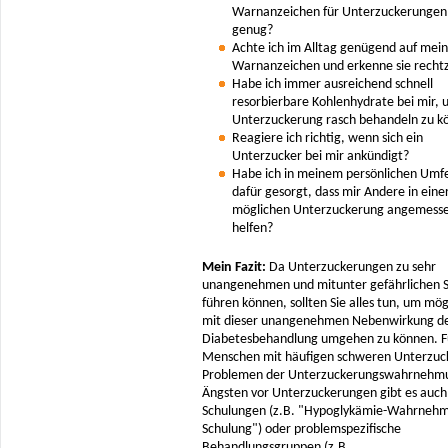
Warnanzeichen für Unterzuckerungen
genug?
Achte ich im Alltag genügend auf mei
Warnanzeichen und erkenne sie rechtz
Habe ich immer ausreichend schnell
resorbierbare Kohlenhydrate bei mir, 
Unterzuckerung rasch behandeln zu k
Reagiere ich richtig, wenn sich ein
Unterzucker bei mir ankündigt?
Habe ich in meinem persönlichen Umf
dafür gesorgt, dass mir Andere in eine
möglichen Unterzuckerung angemess
helfen?
Mein Fazit:
Da Unterzuckerungen zu sehr
unangenehmen und mitunter gefährlichen S
führen können, sollten Sie alles tun, um mög
mit dieser unangenehmen Nebenwirkung d
Diabetesbehandlung umgehen zu können. F
Menschen mit häufigen schweren Unterzuc
Problemen der Unterzuckerungswahrnehm
Ängsten vor Unterzuckerungen gibt es auch 
Schulungen (z.B. "Hypoglykämie-Wahrneh
Schulung") oder problemspezifische
Behandlungsgruppen (z.B.